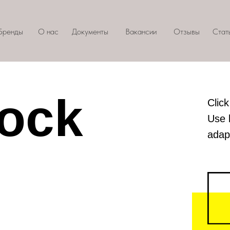
Бренды
О нас
Документы
Вакансии
Отзывы
Стат
lock
Click
Use 
adapt