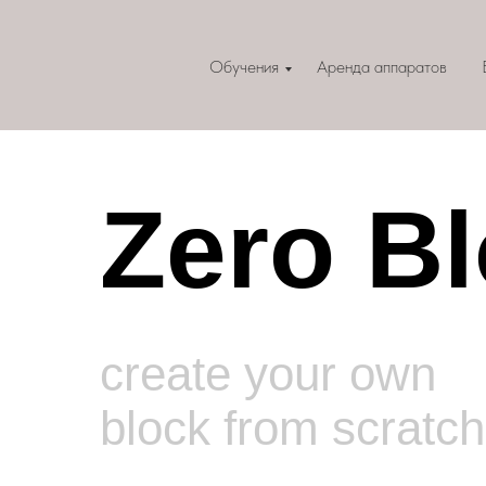
Обучения
Аренда аппаратов
Zero B
create your own
block from scratch