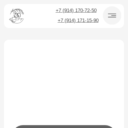
+7 (914) 170-72-50
+7 (914) 171-15-90
Купить
Узнать