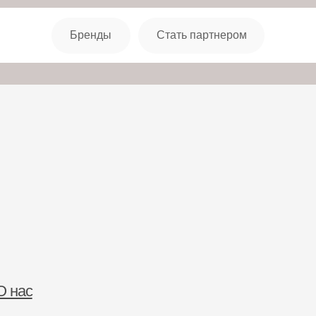
+7 (914) 
Бренды
Стать партнером
Бренды
О нас
Документы
Вакансии
Отзывы
Ста
Получи
по брен
Нажимая
обработ
н-обучение