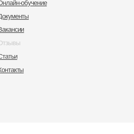
енты
сии
г. Хаба
вы
ул. Шер
и
+7 (914
кты
+7 (914
Свя