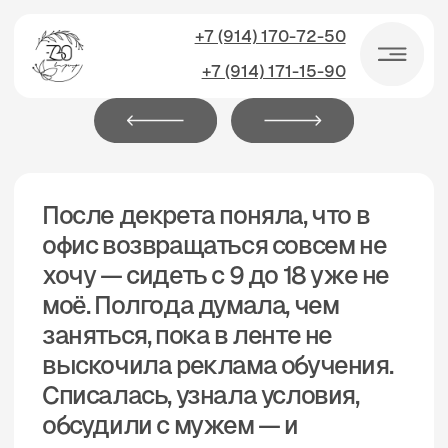
+7 (914) 170-72-50
+7 (914) 171-15-90
После декрета поняла, что в
У меня небо
офис возвращаться совсем не
магазин в сп
хочу — сидеть с 9 до 18 уже не
Открывала с
моё. Полгода думала, чем
одновременно
заняться, пока в ленте не
за кассой, и
выскочила реклама обучения.
дело пошло,
Списалась, узнала условия,
обсудили с мужем — и
Но уперлась в по
решилась.
а сама вечно на т
Поняла, что так 
получится. Знак
Эвопроф — оплати
Что зацепило — преподаватели реально
двум администра
из практики, а не просто читают по
учебнику. Объясняли спокойно, по сто раз
Девочки материа
отвечали на мои «глупые» вопросы и всё
стали самостоят
на реальных примерах.