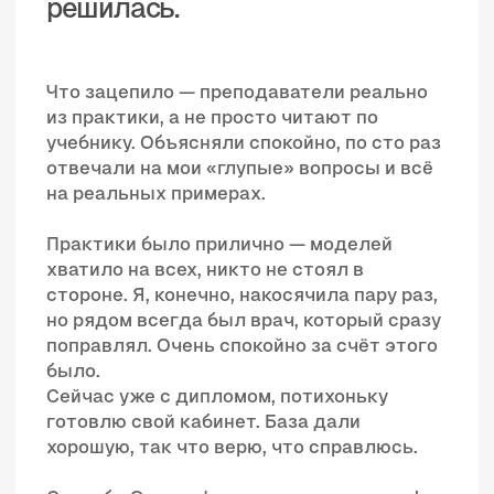
общаются с клие
реально подросла
Практики было прилично — моделей
сама посмотрела 
хватило на всех, никто не стоял в
глазами, увидела
стороне. Я, конечно, накосячила пару раз,
но рядом всегда был врач, который сразу
Сейчас чувствую 
поправлял. Очень спокойно за счёт этого
присматриваю по
было.
магазин. Спасибо
Сейчас уже с дипломом, потихоньку
готовлю свой кабинет. База дали
хорошую, так что верю, что справлюсь.
Спасибо Эвопроф, не пожалела ни разу!
Анна Котельникова | 14.02.2024
Ирина Соболева |
Эвопроф
Центр дистрибьюции для косметологов
Институт эстетической косметологии