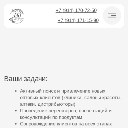
+7 (914) 170-72-50
+7 (914) 171-15-90
Ваши задачи:
Активный поиск и привлечение новых
оптовых клиентов (клиники, салоны красоты,
аптеки, дистрибьюторы)
Проведение переговоров, презентаций и
консультаций по продуктам
Сопровождение клиентов на всех этапах
сделки: от первого контакта до повторных
закупок
Поддержание и развитие долгосрочных
отношений с существующими партнёрами
Анализ рынка, выявление новых
возможностей для роста
Ведение отчётности и работа с CRM-
системой