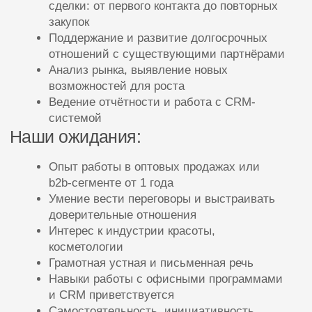
Наши ожидания:
Опыт работы в оптовых продажах или
b2b-сегменте от 1 года
Умение вести переговоры и выстраивать
доверительные отношения
Интерес к индустрии красоты,
косметологии
Грамотная устная и письменная речь
Навыки работы с офисными программами
и CRM приветствуется
Самостоятельность, инициативность,
ориентация на результат
Условия и преимущества:
Оформление по ТК РФ, стабильная
заработная плата
График работы: 5/2, с 9:00 до 18:00
Работа в уютном офисе компании
Возможности для профессионального и
карьерного роста
Скидки на продукцию компании,
косметологические процедуры в клинике по
спец прайсу компании
Дружная команда и поддержка на всех этапах
адаптации