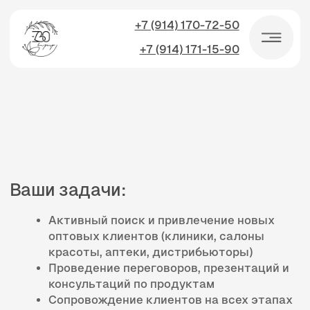
+7 (914) 170-72-50
+7 (914) 171-15-90
Ваши задачи:
Активный поиск и привлечение новых
оптовых клиентов (клиники, салоны
красоты, аптеки, дистрибьюторы)
Проведение переговоров, презентаций и
консультаций по продуктам
Сопровождение клиентов на всех этапах
сделки: от первого контакта до
повторных закупок
Поддержание и развитие долгосрочных
отношений с существующими партнёрами
Анализ рынка, выявление новых
возможностей для роста
Ведение отчётности и работа с CRM-
системой