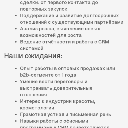
Наши ожидания:
Опыт работы в оптовых продажах или
b2b-сегменте от 1 года
Умение вести переговоры и
выстраивать доверительные
отношения
Интерес к индустрии красоты,
косметологии
Грамотная устная и письменная речь
Навыки работы с офисными
программами и CRM приветствуется
Самостоятельность, инициативность,
ориентация на результат
Условия и преимущества:
Оформление по ТК РФ, стабильная
заработная плата
График работы: 5/2, с 9:00 до 18:00
Работа в уютном офисе компании
Возможности для профессионального и
карьерного роста
Скидки на продукцию компании,
косметологические процедуры в клинике
по спец прайсу компании
Дружная команда и поддержка на всех
этапах адаптации