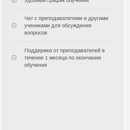
учения
₽
упить
Узнать