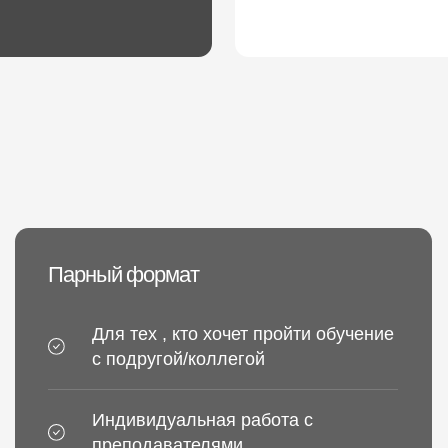
Парный формат
Группо
Для тех , кто хочет пройти обучение
По
с подругой/коллегой
от
Индивидуальная работа с
преподавателями
Уд
Индивидуальный график,
Ча
составленный по личным
уч
пожеланиям учеников
во
Для отработки по 2 модели на
По
каждый блок обучения
те