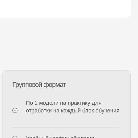
вой формат
 1 модели на практику для
работки на каждый блок обучения
обный график обучения
т с преподавателями и другими
ениками для обсуждения
просов
ддержка от преподавателей в
чение 1 месяца по окончании