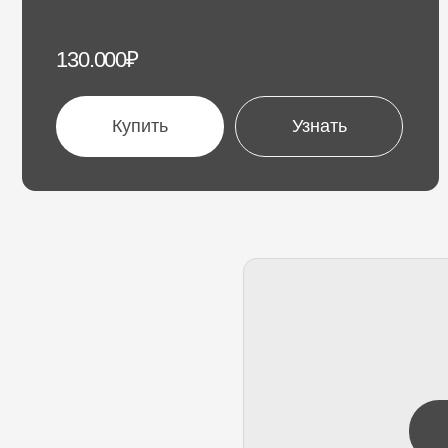
При
Куп
Программа, которая охватыва
все, что нужно для старта в
профессии